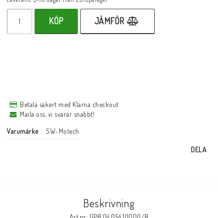
KÖP
JÄMFÖR
Betala säkert med Klarna checkout
Maila oss, vi svarar snabbt!
Varumärke
SW-Motech
DELA
Beskrivning
Art.nr: GPB.04.054.10000/B