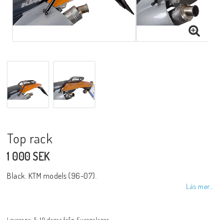
Top rack
1 000 SEK
Black. KTM models (96-07).
Läs mer...
Leverans:
5-10 dagar från Europalager