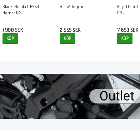
Black. Honda CB750
9 l. Waterproof.
Royal Enfiel
Hornet (22-).
(19-).
1 900 SEK
2 555 SEK
7 853 SEK
KÖP
KÖP
KÖP