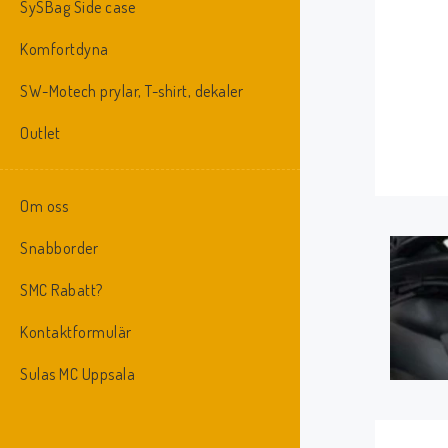
SySBag Side case
er models
Ducati Monster 821 (14-17)
Ducati Multistrada 1200 /
/ 1200 (14-16).
S (10-14).
Komfortdyna
SW-Motech prylar, T-shirt, dekaler
6 730 SEK
9 911 SEK
KÖP
KÖP
Outlet
Om oss
Snabborder
SMC Rabatt?
Kontaktformulär
Sulas MC Uppsala