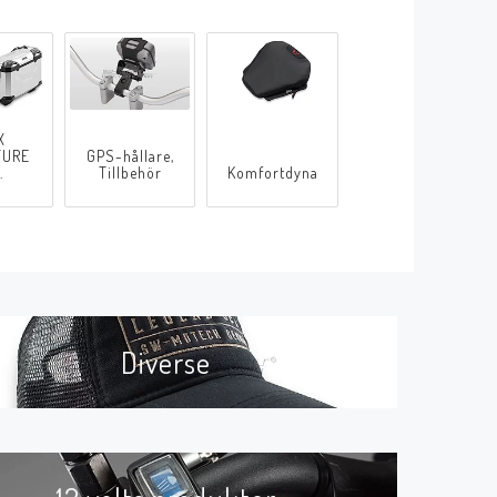
X
TURE
GPS-hållare,
.
Tillbehör
Komfortdyna
Diverse