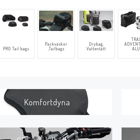
TRA
Packväskor
Drybag,
ADVEN
PRO Tail bags
,Tailbags
Vattentätt
ALU
Komfortdyna