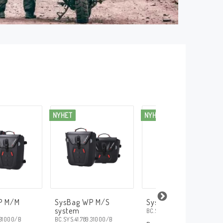
NYHET
NYHET
P M/M
SysBag WP M/S
SysBag WP M system
system
BC.SYS.22.961.31000/B
.31000/B
BC.SYS.41.789.31000/B