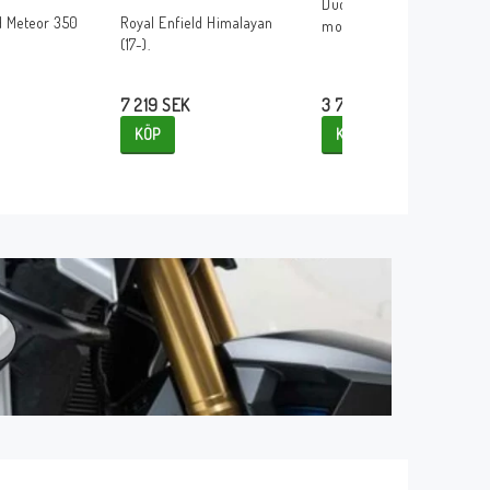
Ducati Scrambler
d Meteor 350
Royal Enfield Himalayan
models.
(17-).
7 219 SEK
3 793 SEK
KÖP
KÖP