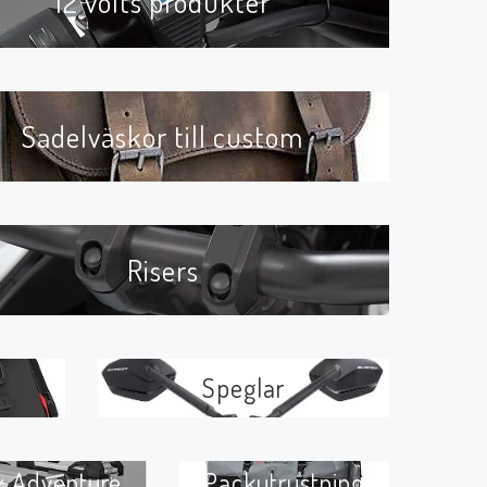
12 volts produkter
Sadelväskor till custom
Risers
O
Speglar
x Adventure
Packutrustning