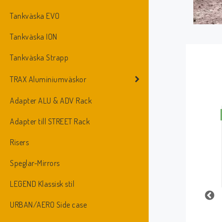
Tankväska EVO
Tankväska ION
Tankväska Strapp
TRAX Aluminiumväskor
Adapter ALU & ADV Rack
NYHET
NYHET
Adapter till STREET Rack
Risers
Speglar-Mirrors
LEGEND Klassisk stil
/S
SysBag WP M/S
SysBag WP L/L
URBAN/AERO Side case
system
system
00/B
BC.SYS.22.511.31000/B
BC.SYS.22.140.21000/B