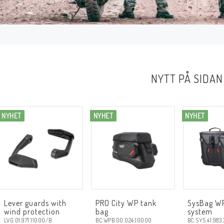
NYTT PÅ SIDAN
NYHET
NYHET
NYHET
Lever guards with
PRO City WP tank
SysBag W
wind protection
bag
system
LVG.01.971.11000/B
BC.WPB.00.024.10000
BC.SYS.41.983