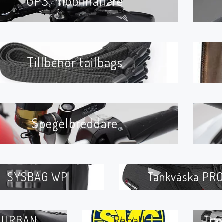
GPS, mobilhållare
Tillbehör tailbags
Spegelbreddare
SYSBAG WP
Tankväska PR
URBAN
Rabatt
Tra