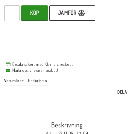
KÖP
JÄMFÖR
Betala säkert med Klarna checkout
Maila oss, vi svarar snabbt!
Varumärke
Enduristan
DELA
Beskrivning
Art.nr: 37-LUOR-013-09