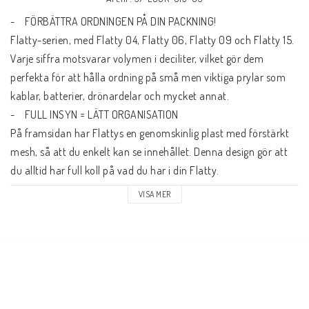
-    FÖRBÄTTRA ORDNINGEN PÅ DIN PACKNING!
Flatty-serien, med Flatty 04, Flatty 06, Flatty 09 och Flatty 15. 
Varje siffra motsvarar volymen i deciliter, vilket gör dem 
perfekta för att hålla ordning på små men viktiga prylar som 
kablar, batterier, drönardelar och mycket annat.
-    FULL INSYN = LÄTT ORGANISATION
På framsidan har Flattys en genomskinlig plast med förstärkt 
mesh, så att du enkelt kan se innehållet. Denna design gör att 
du alltid har full koll på vad du har i din Flatty.
-    ETIKETT FÖR ATT UNDERLÄTTA YTTERLIGARE
VISA MER
Varje Flatty har möjligheten att märkas med en etikett, det gör 
det lättare att organisera. Nu är det enkelt att hitta rätt lilla 
föremål med en snabb blick.
-    MÅNGSIDIG PASSFORM
Tack vare sin slimmade design passar Flattys utan problem i 
olika utrymmen – tankväskor, ryggsäckar, sidoväskor och till 