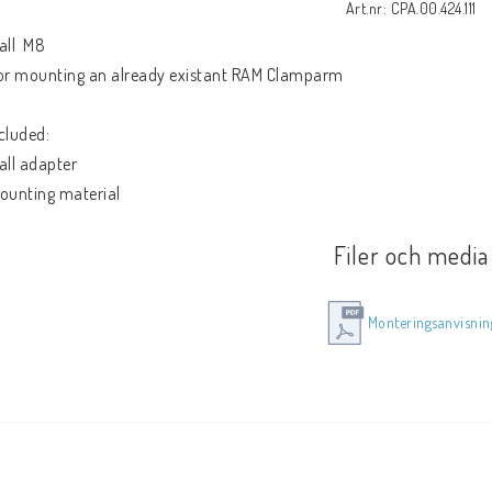
Art.nr: CPA.00.424.111
all  M8
or mounting an already existant RAM Clamparm
cluded:
all adapter
ounting material
Filer och media
Monteringsanvisnin