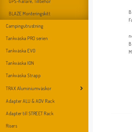
GPS-hållare, Tillbehör
B
BLAZE Monteringskitt
F
Campingutrustning
n
Tankväska PRO serien
B
Tankväska EVO
M
Tankväska ION
Tankväska Strapp
TRAX Aluminiumväskor
Adapter ALU & ADV Rack
Adapter till STREET Rack
Risers