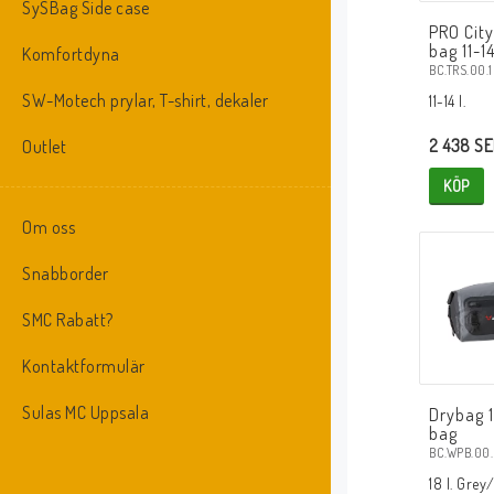
SySBag Side case
PRO City
bag 11-14
Komfortdyna
BC.TRS.00.
SW-Motech prylar, T-shirt, dekaler
11-14 l.
2 438 S
Outlet
KÖP
Om oss
Snabborder
SMC Rabatt?
Kontaktformulär
Sulas MC Uppsala
Drybag 1
bag
BC.WPB.00
18 l. Grey