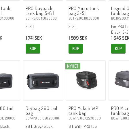
 tank
PRO Daypack
PRO Micro tank
Legend 
 l.
tank bag 5-8 l.
bag 3-5 l.
tank bag
104.30000
BC.TRS.00.108.30000
BC.TRS.00.110.30000
BC.TRS.00.4
5-8 l.
3-5 l.
For PRO ta
Black. 3-5 
EK
1 741 SEK
1 509 SEK
1 646 SE
KÖP
KÖP
KÖP
NYHET
80 tail
Drybag 260 tail
PRO Yukon WP
PRO Mic
bag
tank bag
tank ba
.018.20000
BC.WPB.00.020.20000
BC.WPB.00.022.10000
BC.WPB.00.
/black.
26 l. Grey/black.
6 l. With PRO top