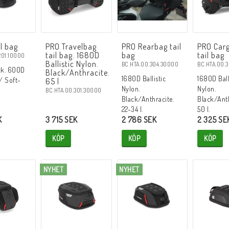
il bag
PRO Travelbag
PRO Rearbag tail
PRO Car
tail bag. 1680D
bag
tail bag
201.10000
Ballistic Nylon.
BC.HTA.00.304.30000
BC.HTA.00.
ack. 600D
Black/Anthracite.
1680D Ballistic
1680D Ball
/ Soft-
65 l
Nylon.
Nylon.
BC.HTA.00.301.30000
Black/Anthracite.
Black/Anth
22-34 l.
50 l.
K
3 715 SEK
2 786 SEK
2 325 SE
KÖP
KÖP
KÖP
NYHET
NYHET