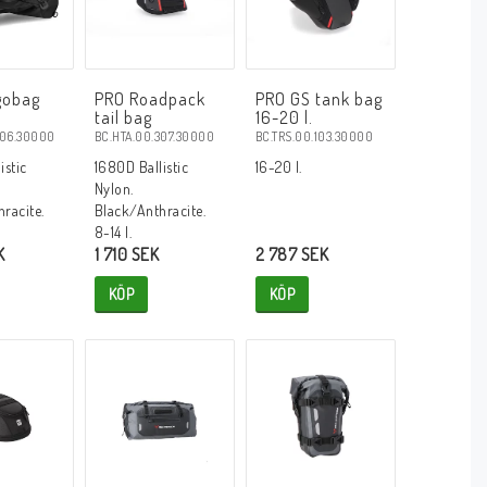
gobag
PRO Roadpack
PRO GS tank bag
tail bag
16-20 l.
306.30000
BC.HTA.00.307.30000
BC.TRS.00.103.30000
istic
1680D Ballistic
16-20 l.
Nylon.
racite.
Black/Anthracite.
8-14 l.
K
1 710 SEK
2 787 SEK
KÖP
KÖP