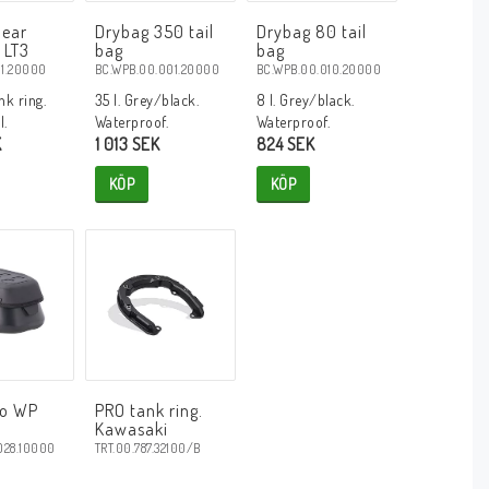
Gear
Drybag 350 tail
Drybag 80 tail
 LT3
bag
bag
11.20000
BC.WPB.00.001.20000
BC.WPB.00.010.20000
nk ring.
35 l. Grey/black.
8 l. Grey/black.
l.
Waterproof.
Waterproof.
K
1 013 SEK
824 SEK
KÖP
KÖP
ro WP
PRO tank ring.
g
Kawasaki
028.10000
TRT.00.787.32100/B