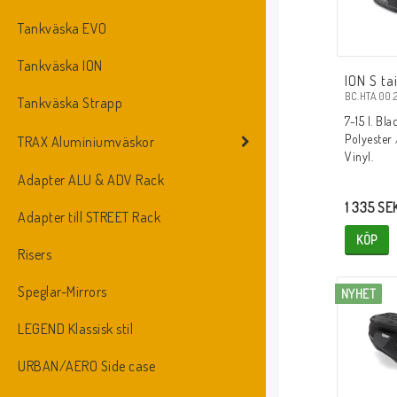
Tankväska EVO
Tankväska ION
ION S ta
BC.HTA.00.
Tankväska Strapp
7-15 l. Bl
Polyester 
TRAX Aluminiumväskor
Vinyl.
Adapter ALU & ADV Rack
1 335 SE
Adapter till STREET Rack
KÖP
Risers
Speglar-Mirrors
NYHET
LEGEND Klassisk stil
URBAN/AERO Side case