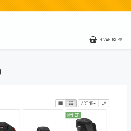
0
VARUKORG
DIN VARUKORG ÄR TOM
)
ART.NR
NYHET