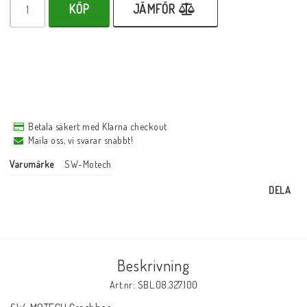
KÖP
JÄMFÖR
Betala säkert med Klarna checkout
Maila oss, vi svarar snabbt!
Varumärke
SW-Motech
DELA
Beskrivning
Art.nr: SBL.08.327.100