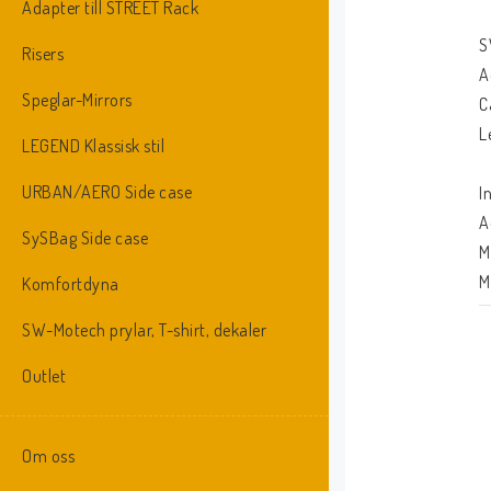
Adapter till STREET Rack
S
Risers
A
Speglar-Mirrors
C
L
LEGEND Klassisk stil
URBAN/AERO Side case
I
A
SySBag Side case
M
M
Komfortdyna
F
SW-Motech prylar, T-shirt, dekaler
T
A
Outlet
Om oss