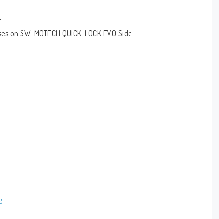
r
cases on SW-MOTECH QUICK-LOCK EVO Side 
arrier
erand Shad cases
g