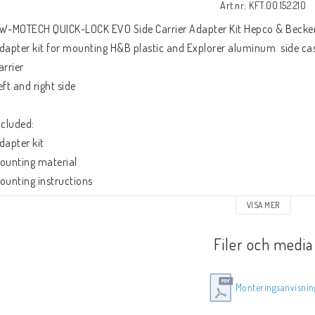
Art.nr: KFT.00.152.210
W-MOTECH QUICK-LOCK EVO Side Carrier Adapter Kit Hepco & Becke
dapter kit for mounting H&B plastic and Explorer aluminum  side 
arrier
eft and right side
ncluded:
dapter kit
ounting material
ounting instructions
eatures:
VISA MER
o mount on existing bores of the SW-MOTECH QUICK-LOCK EVO Side C
lternativly available are adapter kits for TraX ©, Givi/Kappa, Kraus
Filer och media
Monteringsanvisnin