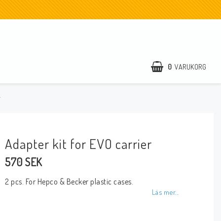
0
VARUKORG
r
Adapter kit for EVO carrier
570 SEK
2 pcs. For Hepco & Becker plastic cases.
Läs mer...